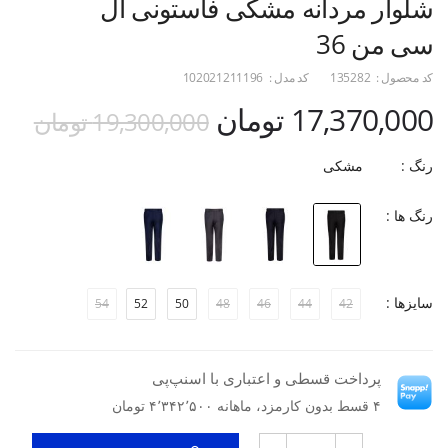
شلوار مردانه مشکی فاستونی ال
سی من 36
کد محصول :
135282
کد مدل :
102021211196
17,370,000 تومان
19,300,000 تومان
رنگ :
مشکی
رنگ ها :
سایزها :
54
52
50
48
46
44
42
پرداخت قسطی و اعتباری با اسنپ‌پی
۴ قسط بدون کارمزد، ماهانه ۴٬۳۴۲٬۵۰۰ تومان