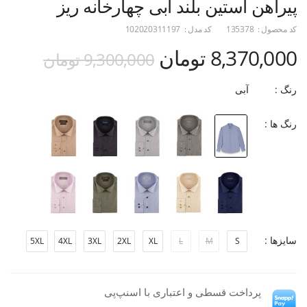
پیراهن آستین بلند آبی چهارخانه ریز
کد محصول :
135378
کد مدل :
102020311197
8,370,000 تومان
9,300,000 تومان
رنگ :
آبی
رنگ ها :
سایزها :
5XL
4XL
3XL
2XL
XL
L
M
S
پرداخت قسطی و اعتباری با اسنپ‌پی