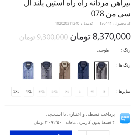
پیراهن مردانه راه راه آستین بلند ال
سی من 078
کد محصول :
136441
کد مدل :
102020311240
8,370,000 تومان
9,300,000 تومان
رنگ :
طوسی
رنگ ها :
سایزها :
5XL
4XL
3XL
2XL
XL
L
M
S
پرداخت قسطی و اعتباری با اسنپ‌پی
۴ قسط بدون کارمزد، ماهانه ۲٬۰۹۲٬۵۰۰ تومان