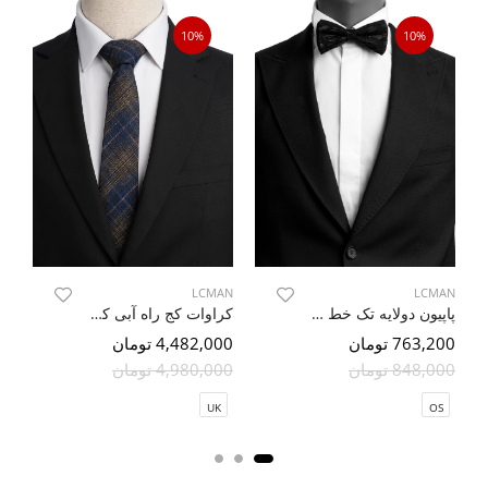
10%
10%
AN
LCMAN
LCMAN
پاپیون دولایه تک خط طرح دار مشکی 38
کراوات کج راه آبی کرم ال سی من
763,200 تومان
200
4,482,000 تومان
848,000 تومان
000
4,980,000 تومان
OS
UK