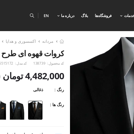
دمات
فروشگاه‌ها
بلاگ
درباره ما
EN
مردانه
اکسسوری و هدایا
کروات قهوه ای طرح 
کد محصول :
138739
کد مدل :
5515172
4,482,000 تومان
0
رنگ :
ذغالی
رنگ ها :