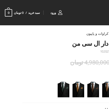
0
ورود
سبد خرید
0 تومان
کراوات و پاپیون
دار ال سی من
10202
4,980,00 تومان