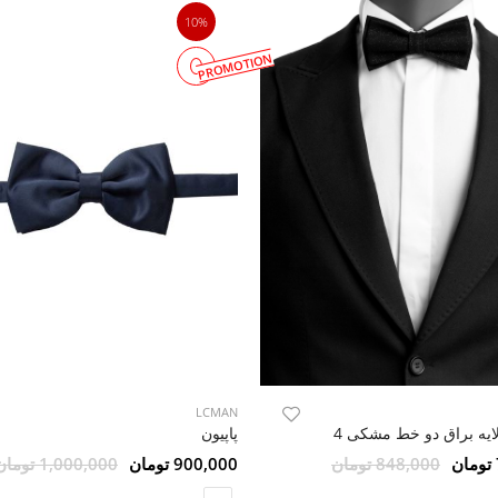
10%
PROMOTION
LCMAN
لایه براق دو خط مشکی 4
پاپیون
848,000 تومان
900,000 تومان
1,000,000 تومان