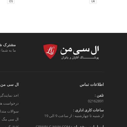
OS
UK
مشترک شوی
ما به شما ت
اطلاعات تماس
ال سی من
تلفن :
اخذ نمایندگی
02162891
درخواست هم
ساعات کاری اداری :
سوالات متدا
از شنبه تا چهارشنبه : از ساعت 9 الی 19
ال سی مگ
ایمیل امور مشتریان :
CRM@LC-MAN.COM