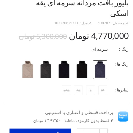
پلیور بافت مردانه سرمه ای یقه
اسکی
کد محصول :
138787
کد مدل :
102220621323
4,770,000 تومان
5,300,000 تومان
رنگ :
سرمه ای
رنگ ها :
سایزها :
2XL
XL
L
M
پرداخت قسطی و اعتباری با اسنپ‌پی
۴ قسط بدون کارمزد، ماهانه ۱٬۱۹۲٬۵۰۰ تومان