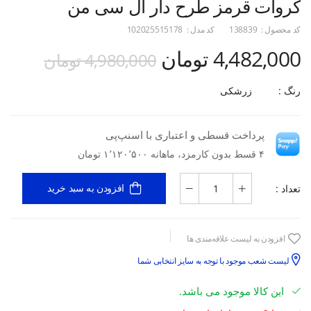
کروات قرمز طرح دار ال سی من
کد محصول :
138839
کد مدل :
102025515178
4,482,000 تومان
4,980,000 تومان
رنگ :
زرشکی
پرداخت قسطی و اعتباری با اسنپ‌پی
۴ قسط بدون کارمزد، ماهانه ۱٬۱۲۰٬۵۰۰ تومان
تعداد :
افزودن به سبد خرید
افزودن به لیست علاقه‌مندی ها
لیست شعب موجود با توجه به سایز انتخابی شما
این کالا موجود می باشد.