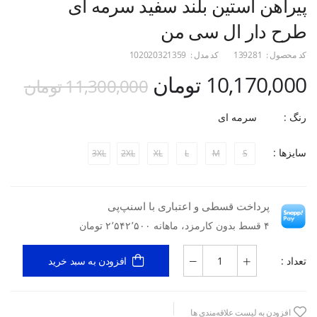
پیراهن آستین بلند سفید سرمه ای
طرح دار ال سی من
کد محصول :
139281
کد مدل :
102020321359
10,170,000 تومان
11,300,000 تومان
رنگ :
سرمه ای
سایزها :
3XL
2XL
XL
L
M
S
پرداخت قسطی و اعتباری با اسنپ‌پی
۴ قسط بدون کارمزد، ماهانه ۲٬۵۴۲٬۵۰۰ تومان
تعداد :
افزودن به سبد خرید
افزودن به لیست علاقه‌مندی ها