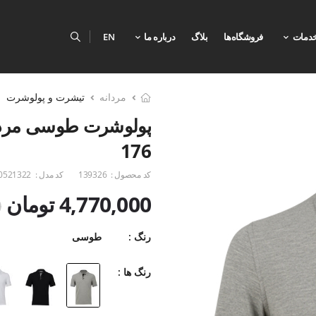
دمات
فروشگاه‌ها
بلاگ
درباره ما
EN
مردانه
تیشرت و پولوشرت
پولوشرت طوسی مردان
176
کد محصول :
139326
کد مدل :
0521322
4,770,000 تومان
0
رنگ :
طوسی
رنگ ها :