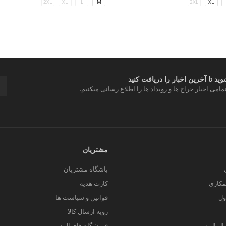
2XL
XL
L
M
2XL
XL
د تا آخرین اخبار را دریافت کنید
مامی اخبار حراج ها و رویداد ها را اطلاع رسانی میکنیم.
مشتریان
باشگاه مشتریان
کاری
کارت هدیه
ول
قوانین و سیاست ها
رویه ارسال کالا
یتال ال سی من
فروشگاه های ال سی من