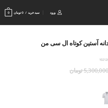
0
ورود
سبد خرید
0 تومان
ه آستین کوتاه ال سی من
10212
5,300,00 تومان