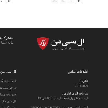
L
M
2XL
XL
L
M
مشترک شوی
ما به شما ت
اطلاعات تماس
ال سی من
تلفن :
اخذ نمایندگی
02162891
درخواست هم
ساعات کاری اداری :
سوالات متدا
از شنبه تا چهارشنبه : از ساعت 9 الی 19
ال سی مگ
ایمیل امور مشتریان :
CRM@LC-MAN.COM
کاتالوگ دیج