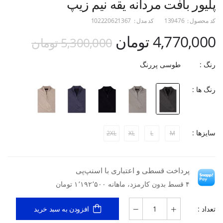
پلیور بافت مردانه یقه نیم زیپ
کد محصول :
139476
کد مدل :
102220621367
4,770,000 تومان
5,300,000 تومان
رنگ :
طوسی پررنگ
رنگ ها :
سایزها :
2XL
XL
L
M
پرداخت قسطی و اعتباری با اسنپ‌پی
۴ قسط بدون کارمزد، ماهانه ۱٬۱۹۲٬۵۰۰ تومان
تعداد :
افزودن به سبد خرید