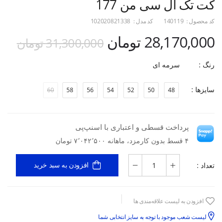
کت تک ال سی من 177
کد محصول :
140119
کد مدل :
102020821338
28,170,000 تومان
31,300,000 تومان
رنگ :
سرمه ای
سایزها :
60
58
56
54
52
50
48
پرداخت قسطی و اعتباری با اسنپ‌پی
۴ قسط بدون کارمزد، ماهانه ۷٬۰۴۲٬۵۰۰ تومان
تعداد :
افزودن به سبد خرید
افزودن به لیست علاقه‌مندی ها
لیست شعب موجود با توجه به سایز انتخابی شما