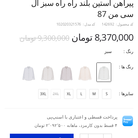
پیراهن آستین بلند راه راه سبز ال
سی من 87
کد محصول :
142692
کد مدل :
102020321576
8,370,000 تومان
9,300,000 تومان
رنگ :
سبز
رنگ ها :
سایزها :
3XL
2XL
XL
L
M
S
پرداخت قسطی و اعتباری با اسنپ‌پی
۴ قسط بدون کارمزد، ماهانه ۲٬۰۹۲٬۵۰۰ تومان