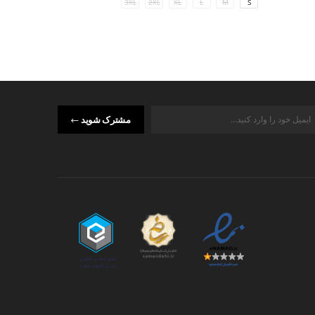
M
S
3XL
2XL
XL
L
M
S
مشترک شوید