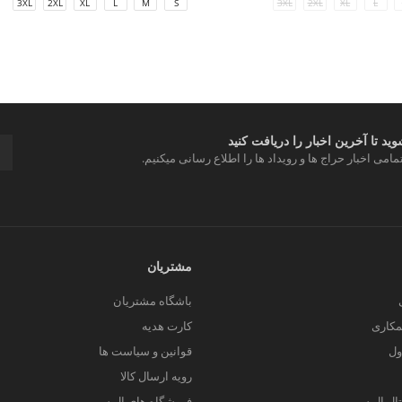
3XL
2XL
XL
L
M
S
3XL
2XL
XL
L
د تا آخرین اخبار را دریافت کنید
مامی اخبار حراج ها و رویداد ها را اطلاع رسانی میکنیم.
مشتریان
باشگاه مشتریان
کاری
کارت هدیه
ول
قوانین و سیاست ها
رویه ارسال کالا
یتال ال سی من
فروشگاه های ال سی من