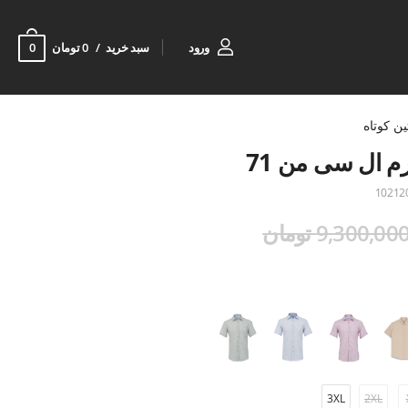
0
ورود
سبد خرید
0 تومان
ین کوتاه
م ال سی من 71
10212
9,300,00 تومان
3XL
2XL