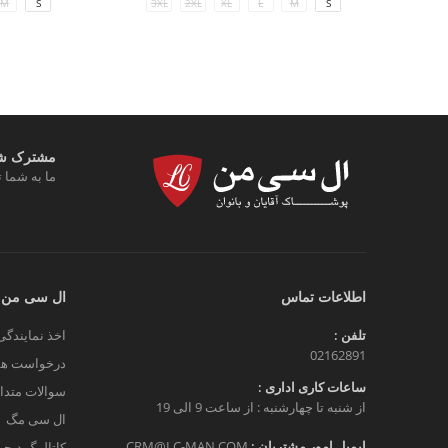
M
S
3XL
2XL
XL
L
M
S
مشترک شوی
ما به شما ت
اطلاعات تماس
ال سی من
تلفن :
اخذ نمایندگی
02162891
درخواست هم
ساعات کاری اداری :
سوالات متدا
از شنبه تا چهارشنبه : از ساعت 9 الی 19
ال سی مگ
ایمیل امور مشتریان :
CRM@LC-MAN.COM
کاتالوگ دیج