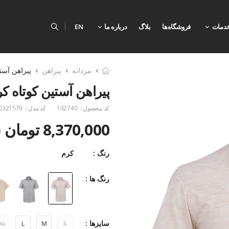
دمات
فروشگاه‌ها
بلاگ
درباره ما
EN
مردانه
پیراهن
پیراهن آست
پیراهن آستین کوتاه کر
کد محصول :
142740
کد مدل :
0321579
8,370,000 تومان
0
رنگ :
کرم
رنگ ها :
سایزها :
XL
L
M
S