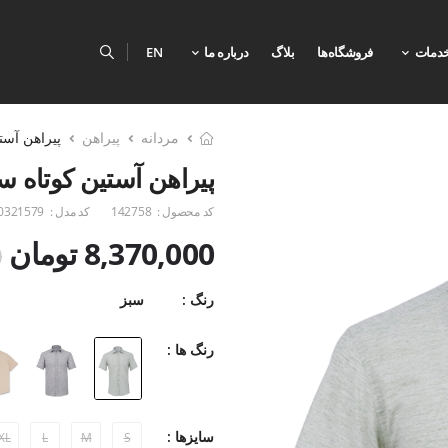
دمات
فروشگاه‌ها
بلاگ
درباره ما
EN
مردانه
پیراهن
پیراهن آست
پیراهن آستین کوتاه س
کد محصول :
142758
کد مدل :
0321579
8,370,000 تومان
0
رنگ :
سبز
رنگ ها :
سایزها :
XL
L
M
S