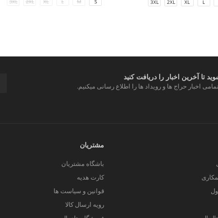
3XL
2XL
XL
L
M
S
3XL
2XL
XL
L
د تا آخرین اخبار را دریافت کنید
مامی اخبار حراج ها و رویداد ها را اطلاع رسانی میکنیم.
مشتریان
باشگاه مشتریان
کاری
کارت هدیه
ول
قوانین و سیاست ها
رویه ارسال کالا
یتال ال سی من
فروشگاه های ال سی من