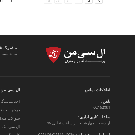
3XL
2XL
XL
L
M
S
M
S
مشترک شوی
ما به شما ت
اطلاعات تماس
ال سی من
تلفن :
اخذ نمایندگی
02162891
درخواست هم
ساعات کاری اداری :
سوالات متدا
از شنبه تا چهارشنبه : از ساعت 9 الی 19
ال سی مگ
ایمیل امور مشتریان :
CRM@LC-MAN.COM
کاتالوگ دیج