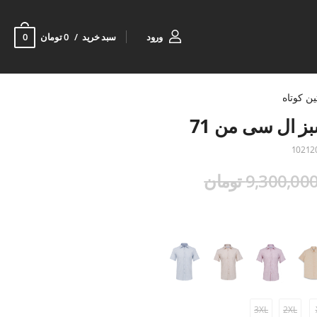
0
ورود
سبد خرید
0 تومان
ین کوتاه
بز ال سی من 71
10212
9,300,00 تومان
3XL
2XL