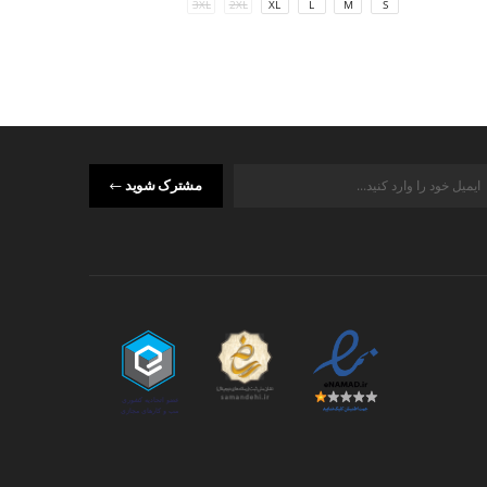
M
S
3XL
2XL
XL
L
M
S
مشترک شوید