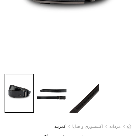
مردانه
اکسسوری و هدایا
کمربند