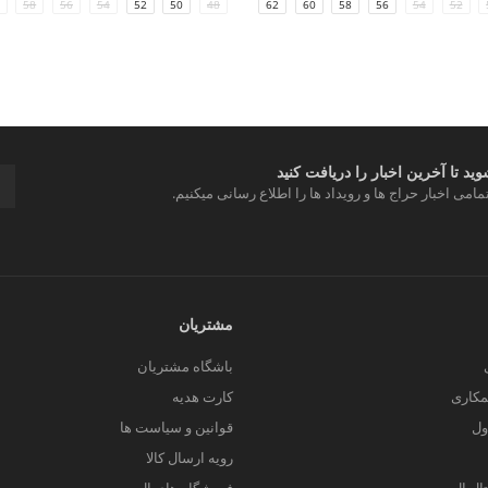
58
56
54
52
50
48
64
62
60
58
56
54
52
د تا آخرین اخبار را دریافت کنید
مامی اخبار حراج ها و رویداد ها را اطلاع رسانی میکنیم.
مشتریان
باشگاه مشتریان
کاری
کارت هدیه
ول
قوانین و سیاست ها
رویه ارسال کالا