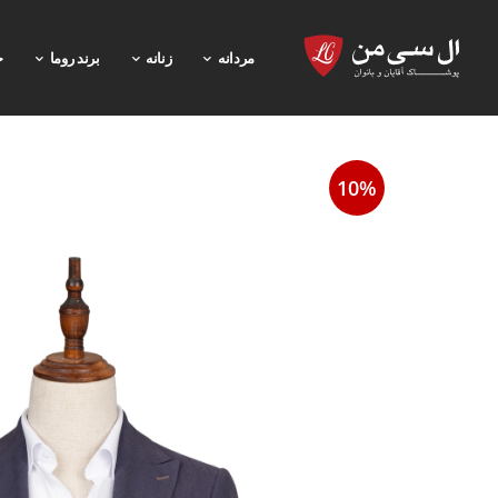
مردانه
زنانه
برند روما
خ
10%