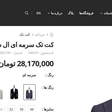
دمات
فروشگاه‌ها
بلاگ
درباره ما
EN
مردانه
کت تک
کت تک سرمه ای ال سی
کد محصول :
144975
کد مدل :
0821741
28,170,000 تومان
رنگ :
سرمه ای
رنگ ها :
سایزها :
54
52
50
48