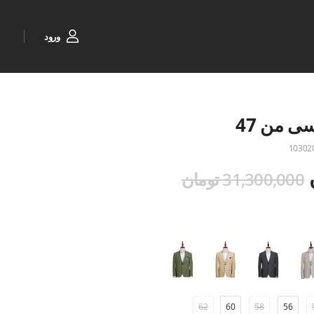
ورود
 من 47
10302
31,300,000 تومان
62
60
58
56