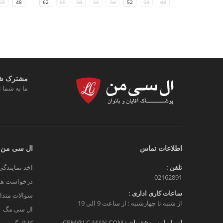
62
60
58
56
54
52
50
48
50
48
مشترک شوی
ما به شما ت
اطلاعات تماس
ال سی من
تلفن :
اخذ نمایندگی
02162891
درخواست هم
ساعات کاری اداری :
سوالات متدا
از شنبه تا چهارشنبه : از ساعت 9 الی 19
ال سی مگ
ایمیل امور مشتریان :
CRM@LC-MAN.COM