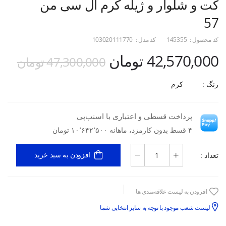
کت و شلوار و ژیله کرم ال سی من
57
کد محصول :
145355
کد مدل :
103020111770
42,570,000 تومان
47,300,000 تومان
رنگ :
کرم
پرداخت قسطی و اعتباری با اسنپ‌پی
۴ قسط بدون کارمزد، ماهانه ۱۰٬۶۴۲٬۵۰۰ تومان
تعداد :
افزودن به سبد خرید
افزودن به لیست علاقه‌مندی ها
لیست شعب موجود با توجه به سایز انتخابی شما