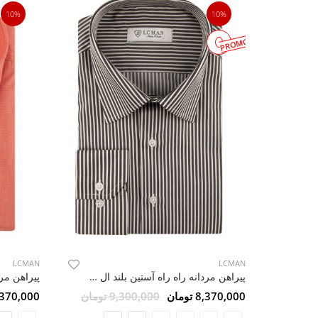
10%
10%
PROMOTION
LCMAN
LCMAN
پیراهن مردانه راه راه آستین بلند ال سی من 020
8,370,000 تومان
9,300,000 تومان
8,370,000 تو