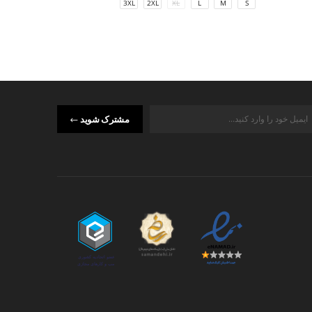
M
S
3XL
2XL
XL
L
M
S
مشترک شوید