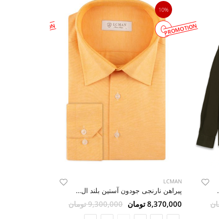
10%
10%
PROMOTION
PROMOTION
LCMAN
LCMAN
 ال سی من 24
پیراهن نارنجی جودون آستین بلند ال سی من
8,370,000 تومان
9,300,000 تومان
8,370,000 تومان