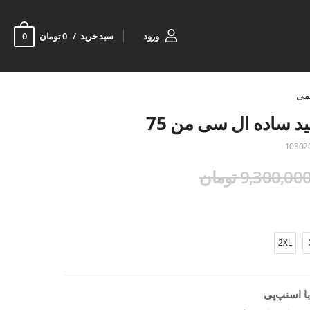
0
ورود
سبد خرید
0 تومان
می
ید ساده ال سی من 75
10302
9,300,00 تومان
2XL
ا اسنپ‌پی