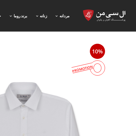
مردانه
زنانه
برند روما
خ
10%
PROMOTION