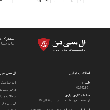
M
S
3XL
2XL
XL
L
M
S
مشترک شوی
ما به شما ت
اطلاعات تماس
ال سی من
تلفن :
اخذ نمایندگی
02162891
درخواست هم
ساعات کاری اداری :
سوالات متدا
از شنبه تا چهارشنبه : از ساعت 9 الی 19
ال سی مگ
ایمیل امور مشتریان :
CRM@LC-MAN.COM