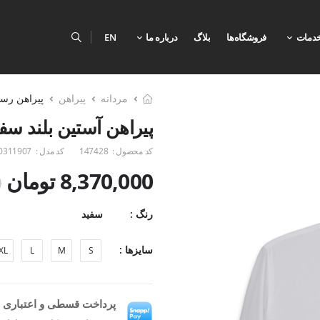
دمات
فروشگاه‌ها
بلاگ
درباره ما
EN
مردانه
پیراهن
پیراهن رس
پیراهن آستین بلند سف
کد محصول :
147428
کد مدل :
0311907
8,370,000 تومان
0
رنگ :
سفید
سایزها :
XL
L
M
S
پرداخت قسطی و اعتباری ب