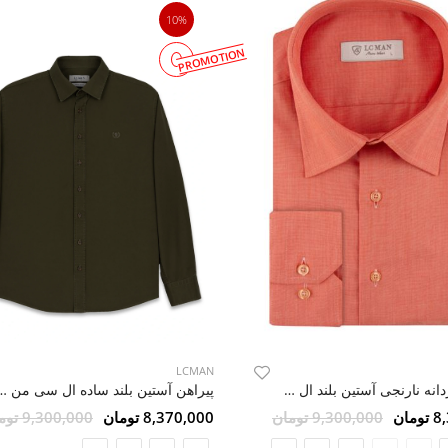
10%
PROMOTION
LCMAN
پیراهن آستین بلند ساده
پیراهن مردانه نارنجی آستین بلند ال سی من 032
8,370,000 تومان
9,300,000 تومان
مان
9,300,000 تومان