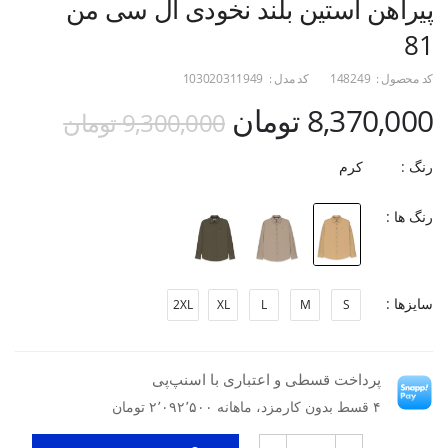
پیراهن آستین بلند نخودی ال سی من
81
کد محصول :
148249
کد مدل :
103020311949
8,370,000 تومان
9,300,000 تومان
رنگ :
کرم
رنگ ها :
سایزها :
2XL
XL
L
M
S
پرداخت قسطی و اعتباری با اسنپ‌پی
۴ قسط بدون کارمزد، ماهانه ۲٬۰۹۲٬۵۰۰ تومان