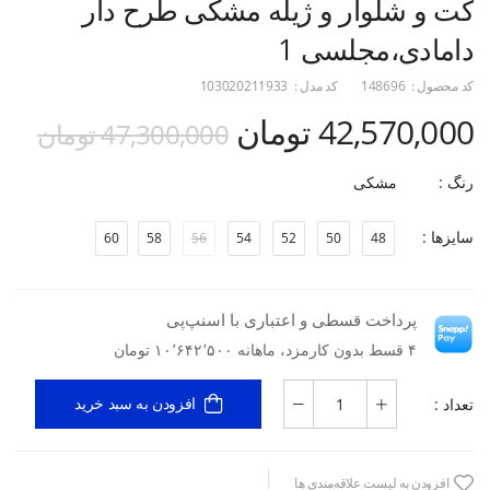
کت و شلوار و ژیله مشکی طرح دار
دامادی،مجلسی 1
کد محصول :
148696
کد مدل :
103020211933
42,570,000 تومان
47,300,000 تومان
رنگ :
مشکی
سایزها :
60
58
56
54
52
50
48
پرداخت قسطی و اعتباری با اسنپ‌پی
۴ قسط بدون کارمزد، ماهانه ۱۰٬۶۴۲٬۵۰۰ تومان
تعداد :
افزودن به سبد خرید
افزودن به لیست علاقه‌مندی ها