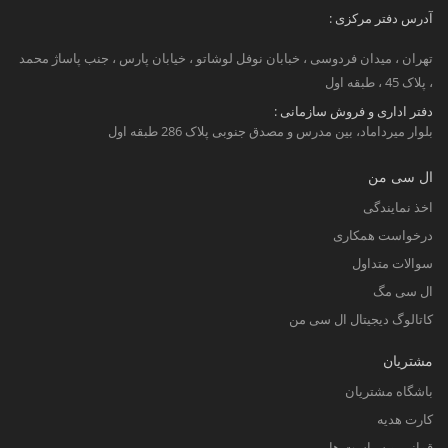
آدرس دفتر مرکزی :
تهران ، میدان فردوسی ، خبابان نوفل لوشاتو ، خیابان پارس ، جنب پاساژ محمد
، پلاک 45 ، طبقه اول
دفتر اداری و فروش سازمانی :
بلوار میرداماد، بین مدرس و مصدق جنوبی پلاک 286 طبقه اول
ال سی من
اخذ نمایندگی
درخواست همکاری
سوالات متداول
ال سی مگ
کاتالوگ دیجیتال ال سی من
مشتریان
باشگاه مشتریان
کارت هدیه
قوانین و سیاست ها