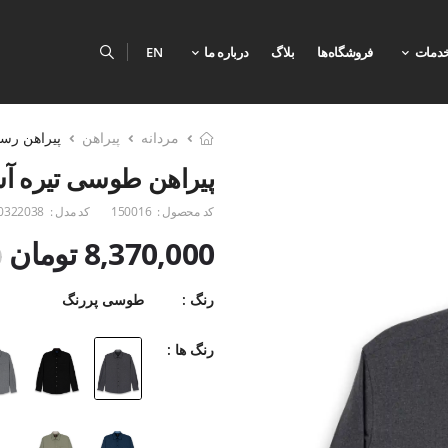
دمات
فروشگاه‌ها
بلاگ
درباره ما
EN
مردانه
پیراهن
پیراهن رس
پیراهن طوسی تیره آست
کد محصول :
150016
کد مدل :
0322038
8,370,000 تومان
0
رنگ :
طوسی پررنگ
رنگ ها :