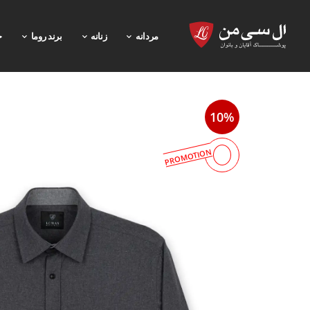
مردانه
زنانه
برند روما
خ
10%
PROMOTION