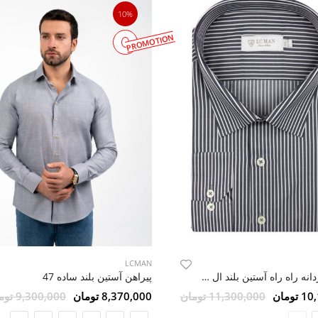
10%
PROMOTION
LCMAN
پیراهن آستین بلند ساده 47
پیراهن مردانه راه راه آستین بلند ال سی من 148
8,370,000 تومان
9,300,000 تومان
ومان
11,300,000 تومان