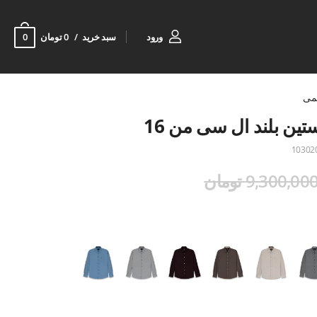
0
ورود
سبد خرید
0 تومان
می
ین بلند ال سی من 16
10302
9,300,00 تومان