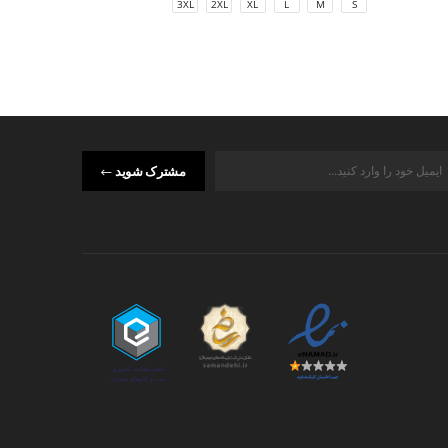
M
S
3XL
2XL
XL
L
M
S
مشترک شوید