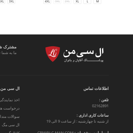
4XL
3XL
2XL
XL
L
M
4XL
3XL
مشترک شوی
ما به شما ت
اطلاعات تماس
ال سی من
تلفن :
اخذ نمایندگی
02162891
درخواست هم
ساعات کاری اداری :
سوالات متدا
از شنبه تا چهارشنبه : از ساعت 9 الی 19
ال سی مگ
ایمیل امور مشتریان :
CRM@LC-MAN.COM