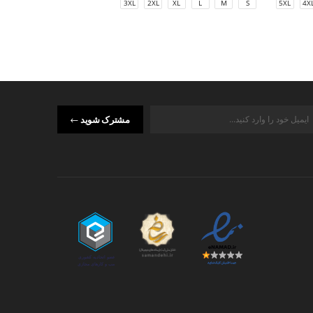
M
S
3XL
2XL
XL
L
M
S
5XL
4X
مشترک شوید