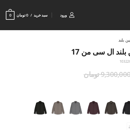
0
ورود
سبد خرید
0 تومان
ن بلند
 بلند ال سی من 17
10322
9,300,00 تومان