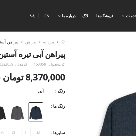
دمات
فروشگاه‌ها
بلاگ
درباره ما
EN
مردانه
پیراهن
پیراهن آستی
پیراهن آبی تیره آستین
کد محصول :
150059
کد مدل :
0322039
8,370,000 تومان
0
رنگ :
آبی
رنگ ها :
سایزها :
2XL
XL
L
M