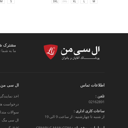
M
S
3XL
2XL
XL
L
M
مشترک شوی
ما به شما ت
اطلاعات تماس
ال سی من
تلفن :
اخذ نمایندگی
02162891
درخواست هم
ساعات کاری اداری :
سوالات متدا
از شنبه تا چهارشنبه : از ساعت 9 الی 19
ال سی مگ
ایمیل امور مشتریان :
CRM@LC-MAN.COM