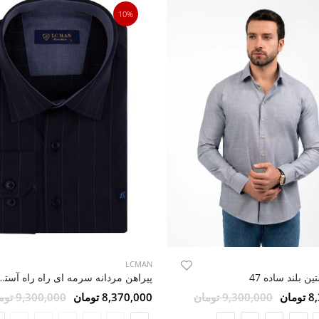
10%
LCMAN
ن بلند ساده 47
پیراهن مردانه سرمه ای راه را
مان
9,300,000 تومان
8,370,000 تومان
9,300,000 تومان