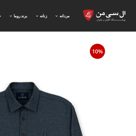
مردانه
زنانه
برند روما
خ
10%