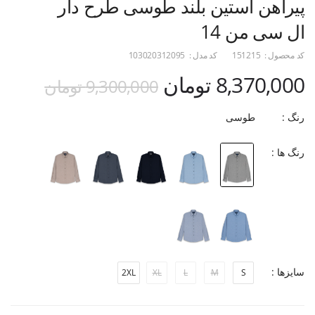
پیراهن آستین بلند طوسی طرح دار
ال سی من 14
کد محصول :
151215
کد مدل :
103020312095
8,370,000 تومان
9,300,000 تومان
رنگ :
طوسی
رنگ ها :
سایزها :
2XL
XL
L
M
S