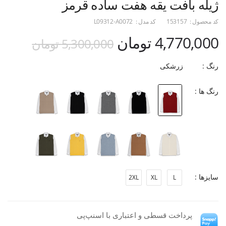
ژیله بافت یقه هفت ساده قرمز
کد محصول :
153157
کد مدل :
L09312-A0072
4,770,000 تومان
5,300,000 تومان
رنگ :
زرشکی
رنگ ها :
سایزها :
2XL
XL
L
پرداخت قسطی و اعتباری با اسنپ‌پی