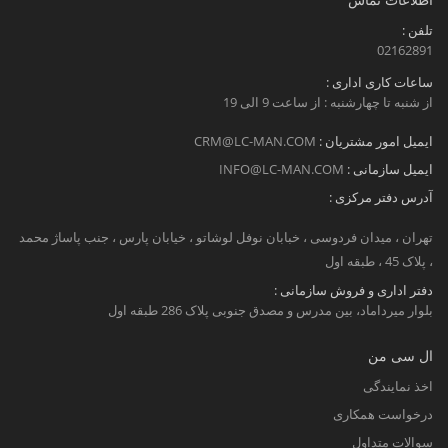
تلفن :
02162891
ساعات کاری اداری :
از شنبه تا چهارشنبه : از ساعت 9 الی 19
ایمیل امور مشتریان :
CRM@LC-MAN.COM
ایمیل سازمانی :
INFO@LC-MAN.COM
آدرس دفتر مرکزی :
تهران ، میدان فردوسی ، خبابان نوفل لوشاتو ، خیابان پارس ، جنب پاساژ محمد
، پلاک 45 ، طبقه اول
دفتر اداری و فروش سازمانی :
بلوار میرداماد، بین مدرس و مصدق جنوبی پلاک 286 طبقه اول
ال سی من
اخذ نمایندگی
درخواست همکاری
سوالات متداول