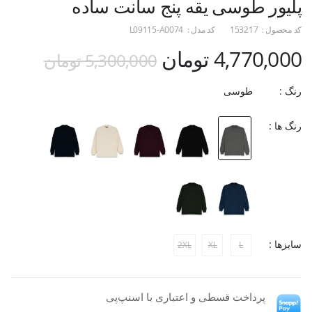
پلیور طوسی یقه پنج سانت ساده
کد محصول :
153217
کد مدل :
L09115-A0074
4,770,000 تومان
5,300,000 تومان
رنگ :
طوسی
رنگ ها :
سایزها :
2XL
XL
L
پرداخت قسطی و اعتباری با اسنپ‌پی