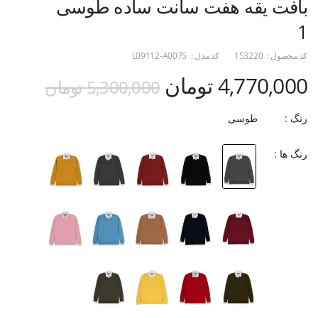
بافت یقه هفت سانت ساده طوسی
1
کد محصول :
153220
کد مدل :
L09112-A0075
4,770,000 تومان
5,300,000 تومان
رنگ :
طوسی
رنگ ها :