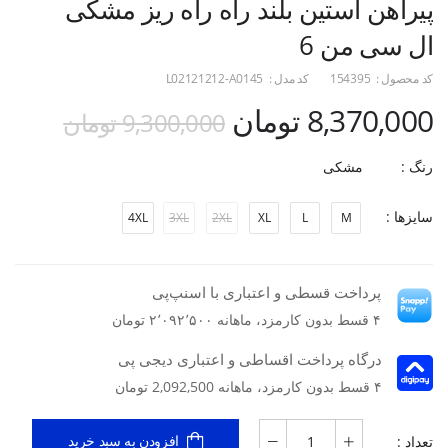
پیراهن آستین بلند راه راه ریز مشکی
ال سی من 6
کد محصول :
154395
کد مدل :
L02121212-A0145
8,370,000 تومان
9,300,000 تومان
رنگ :
مشکی
سایزها :
4XL
3XL
2XL
XL
L
M
پرداخت قسطی و اعتباری با اسنپ‌پی
۴ قسط بدون کارمزد، ماهانه ۲٬۰۹۲٬۵۰۰ تومان
درگاه پرداخت اقساطی و اعتباری دیجی پی
۴ قسط بدون کارمزد، ماهانه 2,092,500 تومان
تعداد :
افزودن به سبد خرید