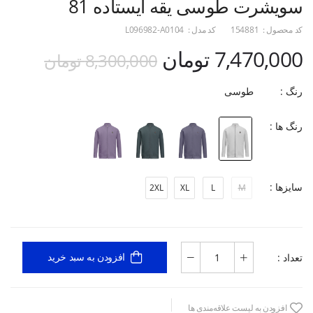
سویشرت طوسی یقه ایستاده 81
کد محصول :
154881
کد مدل :
L096982-A0104
7,470,000 تومان
8,300,000 تومان
رنگ :
طوسی
رنگ ها :
سایزها :
2XL
XL
L
M
تعداد :
افزودن به سبد خرید
افزودن به لیست علاقه‌مندی ها