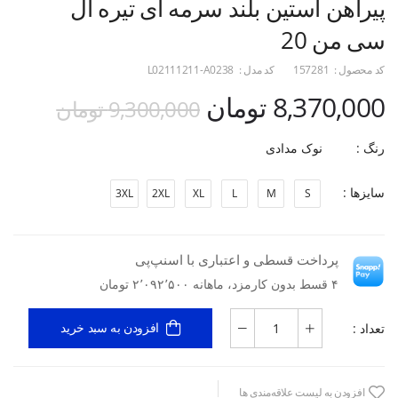
پیراهن آستین بلند سرمه ای تیره ال
سی من 20
کد محصول :
157281
کد مدل :
L02111211-A0238
8,370,000 تومان
9,300,000 تومان
رنگ :
نوک مدادی
سایزها :
3XL
2XL
XL
L
M
S
پرداخت قسطی و اعتباری با اسنپ‌پی
۴ قسط بدون کارمزد، ماهانه ۲٬۰۹۲٬۵۰۰ تومان
تعداد :
افزودن به سبد خرید
افزودن به لیست علاقه‌مندی ها