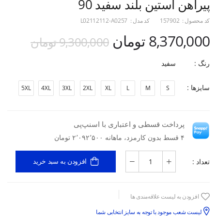
پیراهن آستین بلند سفید 90
کد محصول :
157902
کد مدل :
L02112112-A0257
8,370,000 تومان
9,300,000 تومان
رنگ :
سفید
سایزها :
5XL
4XL
3XL
2XL
XL
L
M
S
پرداخت قسطی و اعتباری با اسنپ‌پی
۴ قسط بدون کارمزد، ماهانه ۲٬۰۹۲٬۵۰۰ تومان
تعداد :
افزودن به سبد خرید
افزودن به لیست علاقه‌مندی ها
لیست شعب موجود با توجه به سایز انتخابی شما