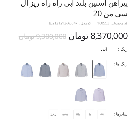
پیراهن آستین بلند آبی راه راه ریز ال
سی من 20
کد محصول :
160553
کد مدل :
L02121212-A0347
8,370,000 تومان
9,300,000 تومان
رنگ :
آبی
رنگ ها :
سایزها :
3XL
2XL
XL
L
M