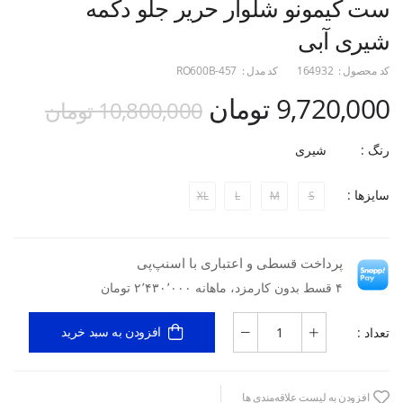
ست کیمونو شلوار حریر جلو دکمه
شیری آبی
کد محصول :
164932
کد مدل :
RO600B-457
9,720,000 تومان
10,800,000 تومان
رنگ :
شیری
سایزها :
XL
L
M
S
پرداخت قسطی و اعتباری با اسنپ‌پی
۴ قسط بدون کارمزد، ماهانه ۲٬۴۳۰٬۰۰۰ تومان
تعداد :
افزودن به سبد خرید
افزودن به لیست علاقه‌مندی ها