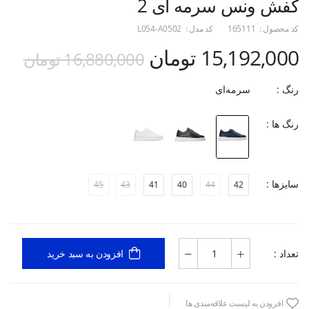
کفش ونس سرمه ای 2
کد محصول :
165111
کد مدل :
L054-A0502
15,192,000 تومان
16,880,000 تومان
رنگ :
سرمه‌ای
رنگ ها :
سایزها :
45
43
41
40
44
42
تعداد :
افزودن به سبد خرید
افزودن به لیست علاقه‌مندی ها