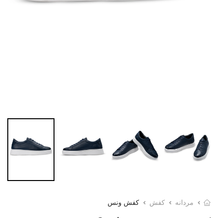
مردانه
کفش
کفش ونس