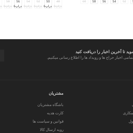
58
56
54
52
50
48
60
58
56
54
52
دراپ6
دراپ6
دراپ6
دراپ6
دراپ6
دراپ6
در
د تا آخرین اخبار را دریافت کنید
مامی اخبار حراج ها و رویداد ها را اطلاع رسانی میکنیم.
مشتریان
باشگاه مشتریان
کاری
کارت هدیه
ول
قوانین و سیاست ها
رویه ارسال کالا