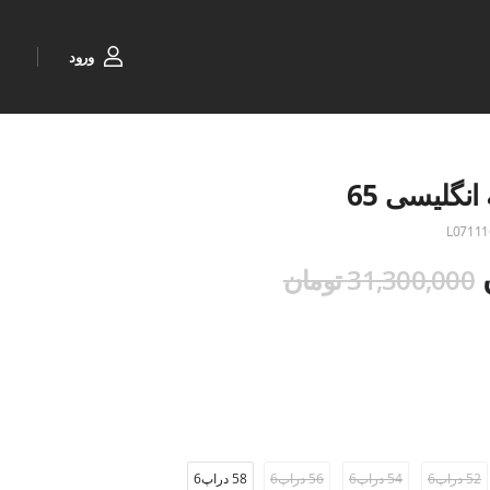
ورود
نگلیسی 65
L07111
31,300,000 تومان
52 دراپ6
54 دراپ6
56 دراپ6
58 دراپ6