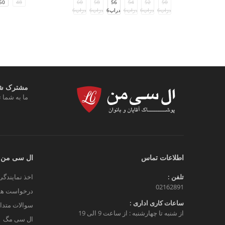
50
48
60
58
56
54
52
50
دراپ6
دراپ6
دراپ6
دراپ6
دراپ6
دراپ6
مشترک شوی
ما به شما ت
اطلاعات تماس
ال سی من
تلفن :
اخذ نمایندگی
02162891
درخواست هم
ساعات کاری اداری :
سوالات متدا
از شنبه تا چهارشنبه : از ساعت 9 الی 19
ال سی مگ