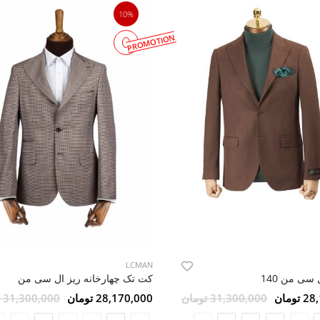
10%
PROMOTION
LCMAN
سی من 140
کت تک چهارخانه ریز ال سی من
ومان
31,300,000 تومان
28,170,000 تومان
31,300,000 تومان