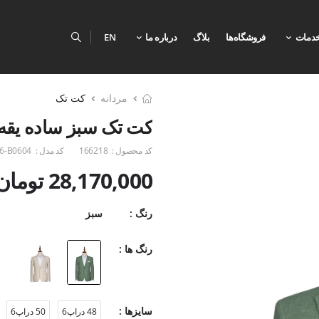
دمات
فروشگاه‌ها
بلاگ
درباره ما
EN
مردانه
کت تک
کت تک سبز ساده یقه ا
کد محصول :
166218
کد مدل :
6-B0604
28,170,000 تومان
رنگ :
سبز
رنگ ها :
سایزها :
48 دراپ6
50 دراپ6