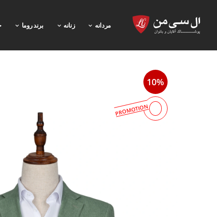
مردانه
زنانه
برند روما
خ
10%
PROMOTION