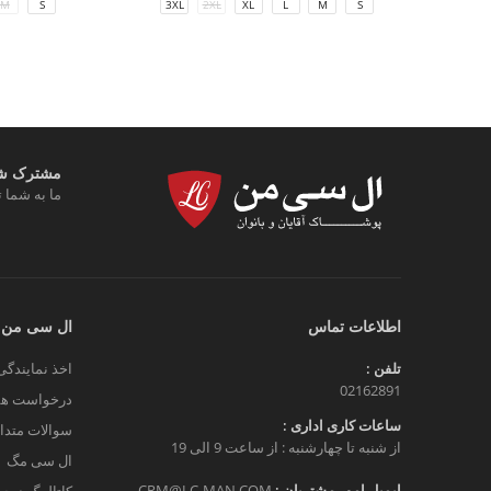
M
S
3XL
2XL
XL
L
M
S
مشترک شوی
ما به شما ت
اطلاعات تماس
ال سی من
تلفن :
اخذ نمایندگی
02162891
درخواست هم
ساعات کاری اداری :
سوالات متدا
از شنبه تا چهارشنبه : از ساعت 9 الی 19
ال سی مگ
ایمیل امور مشتریان :
CRM@LC-MAN.COM