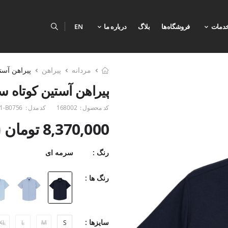
دمات
فروشگاه‌ها
بلاگ
درباره ما
EN
مردانه
پیراهن
پیراهن آست
پیراهن آستین کوتاه س
کد محصول :
168002
کد مدل :
1-B0756
8,370,000 تومان
0
رنگ :
سرمه ای
رنگ ها :
سایزها :
XL
L
M
S