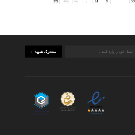
3XL
2XL
XL
L
M
S
M
S
XS
مشترک شوید