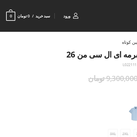
0
ورود
سبد خرید
0 تومان
ین کوتاه
رمه ای ال سی من 26
L022111
9,300,00 تومان
3XL
2XL