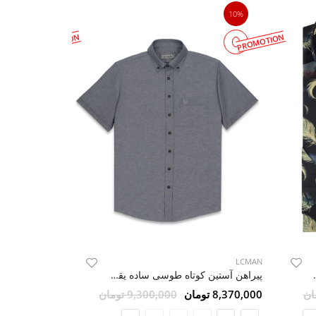
10%
10%
PROMOTION
PROMOTION
LCMAN
LCMAN
پیراهن آستین کوتاه طوسی ساده یقه دکمه دار ال سی من27
 مشکی ال سی من
8,370,000 تومان
9,300,000 تومان
8,370,000 تومان