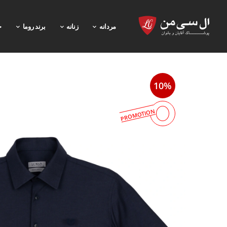
مردانه
زنانه
برند روما
خ
10%
PROMOTION