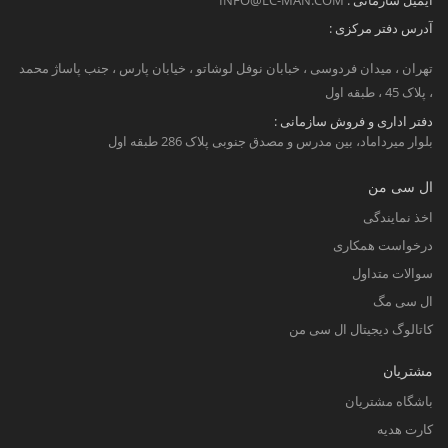
ایمیل سازمانی :
INFO@LC-MAN.COM
آدرس دفتر مرکزی :
تهران ، میدان فردوسی ، خبابان نوفل لوشاتو ، خیابان پارس ، جنب پاساژ محمد
، پلاک 45 ، طبقه اول
دفتر اداری و فروش سازمانی :
بلوار میرداماد، بین مدرس و مصدق جنوبی پلاک 286 طبقه اول
ال سی من
اخذ نمایندگی
درخواست همکاری
سوالات متداول
ال سی مگ
کاتالوگ دیجیتال ال سی من
مشتریان
باشگاه مشتریان
کارت هدیه