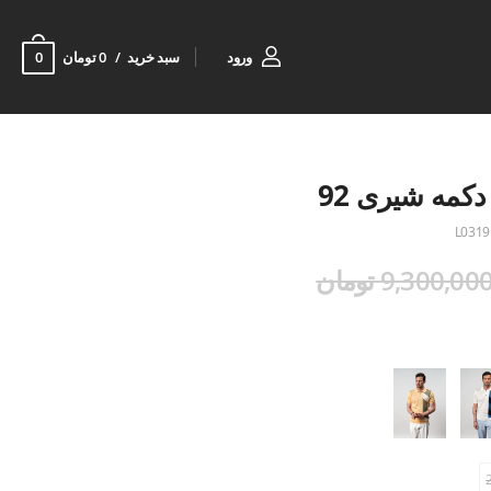
0
ورود
سبد خرید
0 تومان
کمه شیری 92
L0319
9,300,00 تومان