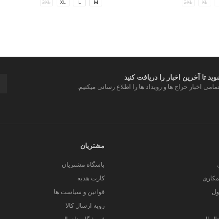
2XL
XL
L
M
2XL
XL
د تا آخرین اخبار را دریافت کنید
مامی اخبار حراج ها و رویداد ها را اطلاع رسانی میکنیم.
مشتریان
باشگاه مشتریان
کاری
کارت هدیه
ول
قوانین و سیاست ها
رویه ارسال کالا
یتال ال سی من
فروشگاه های ال سی من