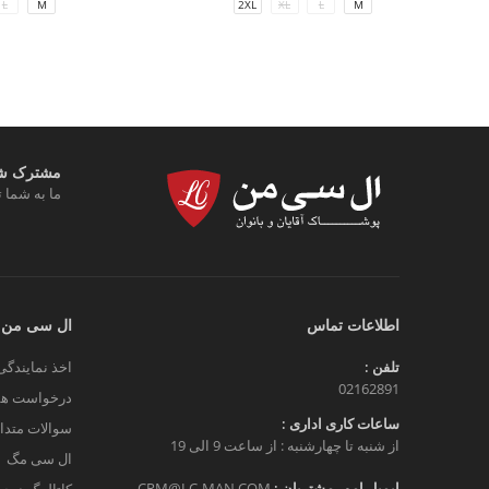
L
M
2XL
XL
L
M
مشترک شوی
ما به شما ت
اطلاعات تماس
ال سی من
تلفن :
اخذ نمایندگی
02162891
درخواست هم
ساعات کاری اداری :
سوالات متدا
از شنبه تا چهارشنبه : از ساعت 9 الی 19
ال سی مگ
ایمیل امور مشتریان :
CRM@LC-MAN.COM
کاتالوگ دیج