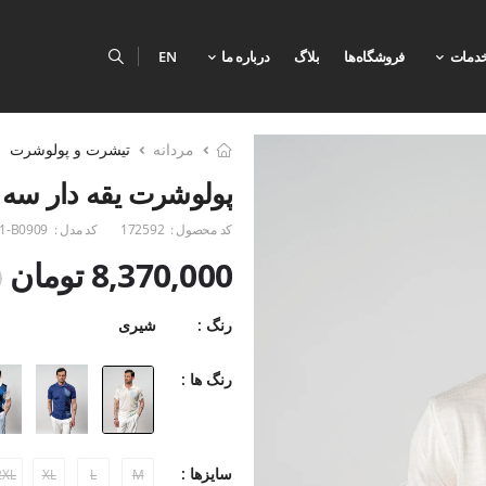
دمات
فروشگاه‌ها
بلاگ
درباره ما
EN
مردانه
تیشرت و پولوشرت
پولوشرت یقه دار سه د
کد محصول :
172592
کد مدل :
1-B0909
8,370,000 تومان
0
رنگ :
شیری
رنگ ها :
سایزها :
2XL
XL
L
M