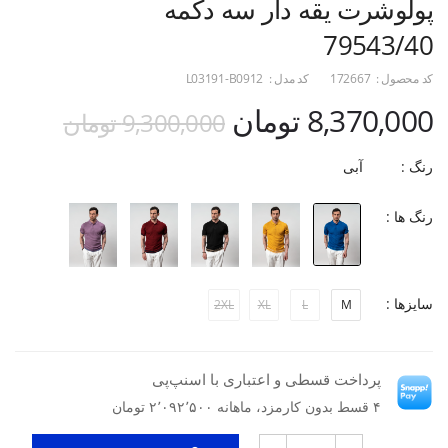
پولوشرت یقه دار سه دکمه
79543/40
کد محصول :
172667
کد مدل :
L03191-B0912
8,370,000 تومان
9,300,000 تومان
رنگ :
آبی
رنگ ها :
سایزها :
2XL
XL
L
M
پرداخت قسطی و اعتباری با اسنپ‌پی
۴ قسط بدون کارمزد، ماهانه ۲٬۰۹۲٬۵۰۰ تومان