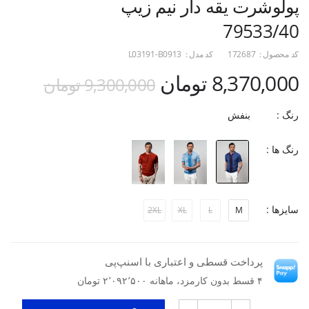
پولوشرت یقه دار نیم زیپ
79533/40
کد محصول :
172687
کد مدل :
L03191-B0913
8,370,000 تومان
9,300,000 تومان
رنگ :
بنفش
رنگ ها :
سایزها :
2XL
XL
L
M
پرداخت قسطی و اعتباری با اسنپ‌پی
۴ قسط بدون کارمزد، ماهانه ۲٬۰۹۲٬۵۰۰ تومان