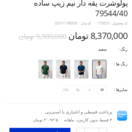
پولوشرت یقه دار نیم زیپ ساده
79544/40
کد محصول :
173653
کد مدل :
L03111-B0935
8,370,000 تومان
9,300,000 تومان
رنگ :
سفید
رنگ ها :
سایزها :
2XL
XL
L
M
پرداخت قسطی و اعتباری با اسنپ‌پی
۴ قسط بدون کارمزد، ماهانه ۲٬۰۹۲٬۵۰۰ تومان