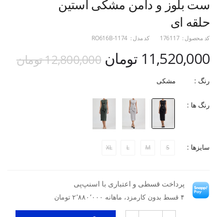
ست بلوز و دامن مشکی آستین
حلقه ای
کد محصول :
176117
کد مدل :
RO616B-1174
11,520,000 تومان
12,800,000 تومان
رنگ :
مشکی
رنگ ها :
سایزها :
XL
L
M
S
پرداخت قسطی و اعتباری با اسنپ‌پی
۴ قسط بدون کارمزد، ماهانه ۲٬۸۸۰٬۰۰۰ تومان