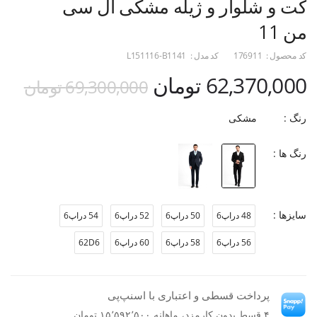
کت و شلوار و ژیله مشکی ال سی
من 11
کد محصول :
176911
کد مدل :
L151116-B1141
62,370,000 تومان
69,300,000 تومان
رنگ :
مشکی
رنگ ها :
سایزها :
48 دراپ6
50 دراپ6
52 دراپ6
54 دراپ6
56 دراپ6
58 دراپ6
60 دراپ6
62D6
پرداخت قسطی و اعتباری با اسنپ‌پی
۴ قسط بدون کارمزد، ماهانه ۱۵٬۵۹۲٬۵۰۰ تومان