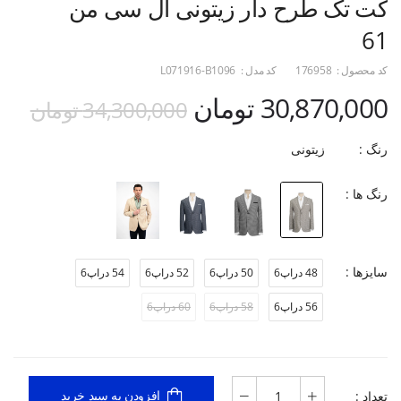
کت تک طرح دار زیتونی ال سی من
61
کد محصول :
176958
کد مدل :
L071916-B1096
30,870,000 تومان
34,300,000 تومان
رنگ :
زیتونی
رنگ ها :
سایزها :
48 دراپ6
50 دراپ6
52 دراپ6
54 دراپ6
56 دراپ6
58 دراپ6
60 دراپ6
تعداد :
افزودن به سبد خرید