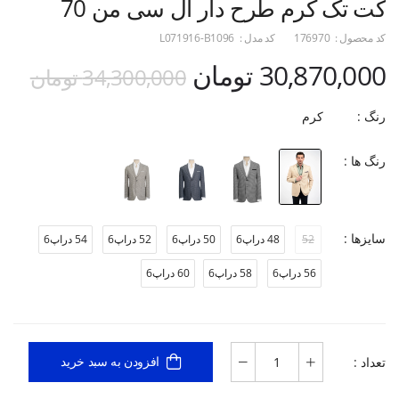
کت تک کرم طرح دار ال سی من 70
کد محصول :
176970
کد مدل :
L071916-B1096
30,870,000 تومان
34,300,000 تومان
رنگ :
کرم
رنگ ها :
سایزها :
52
48 دراپ6
50 دراپ6
52 دراپ6
54 دراپ6
56 دراپ6
58 دراپ6
60 دراپ6
تعداد :
افزودن به سبد خرید