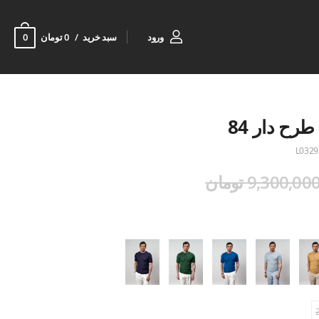
0
ورود
سبد خرید
0 تومان
رح دار 84
L0329
9,300,00 تومان