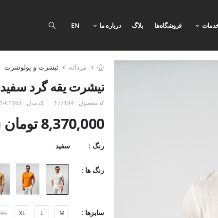
دمات
فروشگاه‌ها
بلاگ
درباره ما
EN
مردانه
تیشرت و پولوشرت
تیشرت یقه گرد سفید ط
کد محصول :
177184
کد مدل :
1-C1163
8,370,000 تومان
0
رنگ :
سفید
رنگ ها :
سایزها :
2XL
XL
L
M