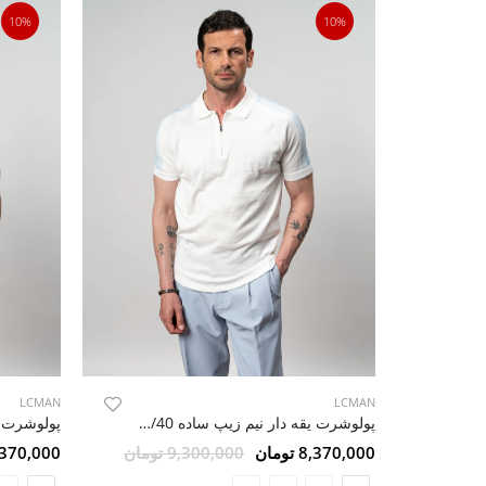
10%
10%
LCMAN
LCMAN
پولوشرت یقه دار نیم زیپ ساده 79544/40
پولوشرت ن
8,370,000 تومان
9,300,000 تومان
8,370,000 تو