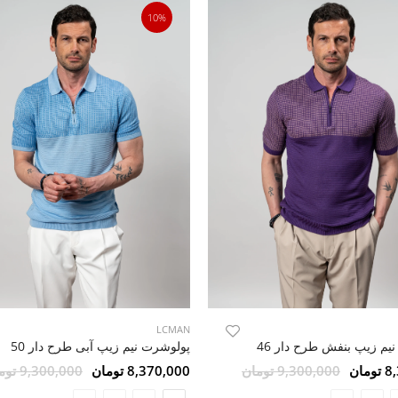
10%
LCMAN
یم زیپ بنفش طرح دار 46
پولوشرت نیم زیپ آبی طرح دار 50
مان
9,300,000 تومان
8,370,000 تومان
9,300,000 تومان