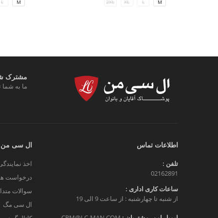
L
M
2XL
XL
L
M
مشترک شوی
ما به شما ت
اطلاعات تماس
ال سی من
تلفن :
اخذ نمایندگی
02162891
درخواست هم
ساعات کاری اداری :
سوالات متدا
از شنبه تا چهارشنبه : از ساعت 9 الی 19
ال سی مگ
ایمیل امور مشتریان :
CRM@LC-MAN.COM
کاتالوگ دیج