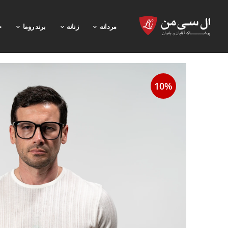
مردانه
زنانه
برند روما
خ
10%