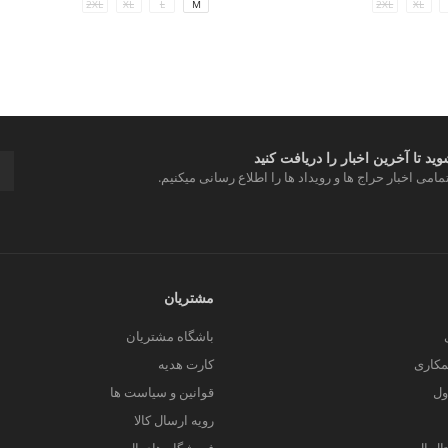
2XL
XL
L
M
2XL
XL
د تا آخرین اخبار را دریافت کنید
مامی اخبار حراج ها و رویداد ها را اطلاع رسانی میکنیم.
مشتریان
باشگاه مشتریان
کاری
کارت هدیه
ول
قوانین و سیاست ها
رویه ارسال کالا
یتال ال سی من
فروشگاه های ال سی من