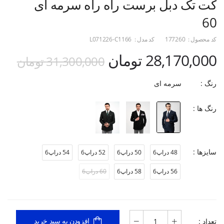
کت تک دبل برست راه راه سرمه ای
60
کد محصول :
177260
کد مدل :
L071226-C1166
28,170,000 تومان
31,300,000 تومان
رنگ :
سرمه ای
رنگ ها :
سایزها :
48 دراپ6
50 دراپ6
52 دراپ6
54 دراپ6
56 دراپ6
58 دراپ6
60 دراپ6
تعداد :
افزودن به سبد خرید