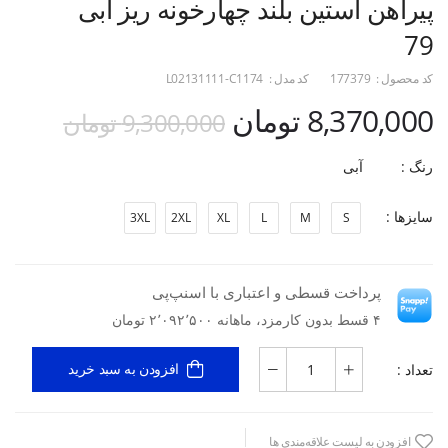
پیراهن آستین بلند چهارخونه ریز آبی
79
کد محصول :
177379
کد مدل :
L02131111-C1174
8,370,000 تومان
9,300,000 تومان
رنگ :
آبی
سایزها :
3XL
2XL
XL
L
M
S
پرداخت قسطی و اعتباری با اسنپ‌پی
۴ قسط بدون کارمزد، ماهانه ۲٬۰۹۲٬۵۰۰ تومان
تعداد :
افزودن به سبد خرید
افزودن به لیست علاقه‌مندی ها