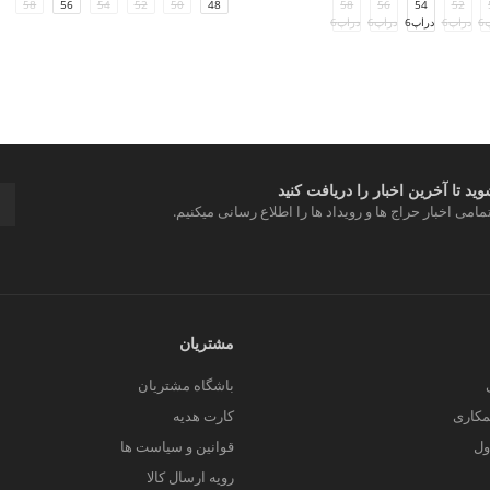
58
56
54
52
50
48
58
56
54
52
6
دراپ6
دراپ6
دراپ6
دراپ6
د تا آخرین اخبار را دریافت کنید
مامی اخبار حراج ها و رویداد ها را اطلاع رسانی میکنیم.
مشتریان
باشگاه مشتریان
کاری
کارت هدیه
ول
قوانین و سیاست ها
رویه ارسال کالا