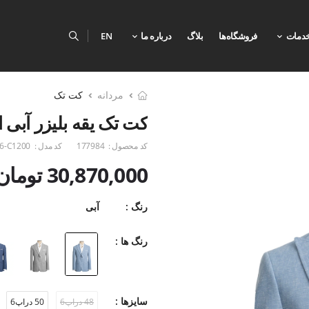
دمات
فروشگاه‌ها
بلاگ
درباره ما
EN
مردانه
کت تک
کت تک یقه بلیزر آبی ا
کد محصول :
177984
کد مدل :
6-C1200
30,870,000 تومان
رنگ :
آبی
رنگ ها :
سایزها :
48 دراپ6
50 دراپ6