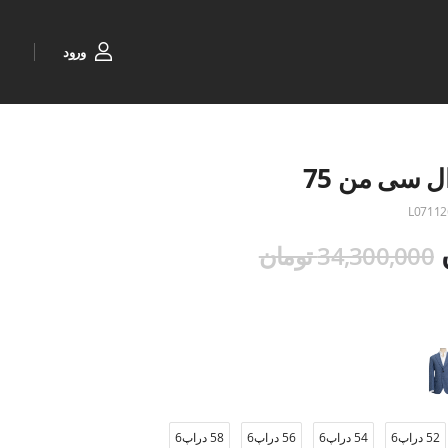
ورود
ل سی من 75
L07112
34,300,000 تومان
52 دراپ6
54 دراپ6
56 دراپ6
58 دراپ6