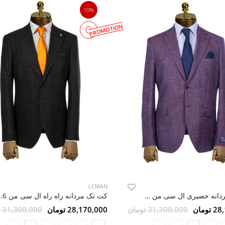
10%
PROMOTION
LCMAN
کت تک مردانه حصیری ال سی من 209
کت تک مردانه را
ومان
31,300,000 تومان
28,170,000 تومان
31,300,000 تومان