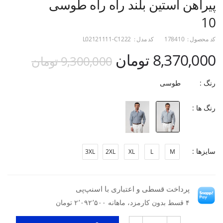
پیراهن آستین بلند راه راه طوسی
10
کد محصول :
178410
کد مدل :
L02121111-C1222
8,370,000 تومان
9,300,000 تومان
رنگ :
طوسی
رنگ ها :
سایزها :
3XL
2XL
XL
L
M
پرداخت قسطی و اعتباری با اسنپ‌پی
۴ قسط بدون کارمزد، ماهانه ۲٬۰۹۲٬۵۰۰ تومان