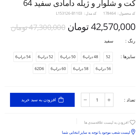
کت و شلوار و ژیله دامادی سفید 64
کد محصول :
178464
کد مدل :
L153126-B1103
42,570,000 تومان
47,300,000 تومان
رنگ :
سفید
سایزها :
52
48 دراپ6
50 دراپ6
52 دراپ6
54 دراپ6
56 دراپ6
58 دراپ6
60 دراپ6
62D6
تعداد :
افزودن به سبد خرید
افزودن به لیست علاقه‌مندی ها
لیست شعب موجود با توجه به سایز انتخابی شما